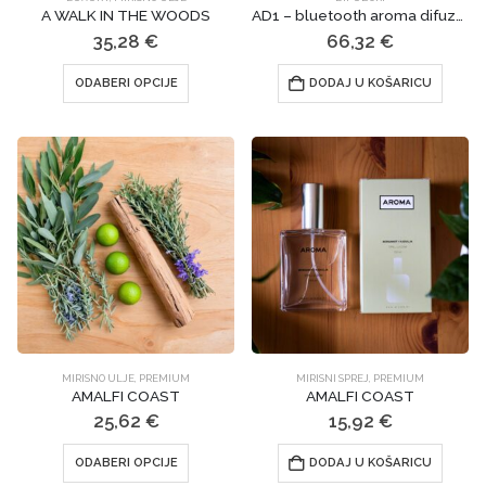
A WALK IN THE WOODS
AD1 – bluetooth aroma difuzor
35,28
€
66,32
€
Ovaj
ODABERI OPCIJE
DODAJ U KOŠARICU
proizvod
ima
više
varijanti.
Opcije
se
mogu
odabrati
na
stranici
proizvoda
MIRISNO ULJE
,
PREMIUM
MIRISNI SPREJ
,
PREMIUM
AMALFI COAST
AMALFI COAST
25,62
€
15,92
€
Ovaj
ODABERI OPCIJE
DODAJ U KOŠARICU
proizvod