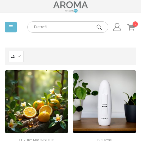
0
LUXURY
,
MIRISNO ULJE
DIFUZORI