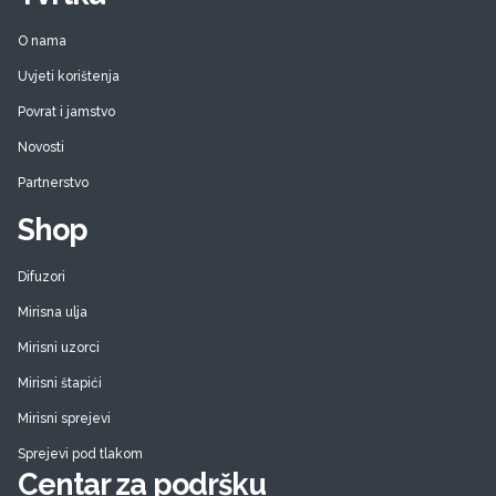
O nama
Uvjeti korištenja
Povrat i jamstvo
Novosti
Partnerstvo
Shop
Difuzori
Mirisna ulja
Mirisni uzorci
Mirisni štapići
Mirisni sprejevi
Sprejevi pod tlakom
Centar za podršku