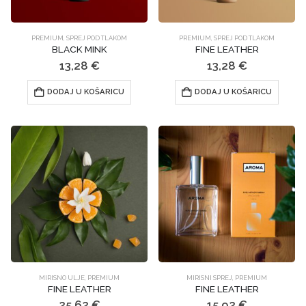
PREMIUM
,
SPREJ POD TLAKOM
PREMIUM
,
SPREJ POD TLAKOM
BLACK MINK
FINE LEATHER
13,28
€
13,28
€
DODAJ U KOŠARICU
DODAJ U KOŠARICU
MIRISNO ULJE
,
PREMIUM
MIRISNI SPREJ
,
PREMIUM
FINE LEATHER
FINE LEATHER
25,62
€
15,92
€