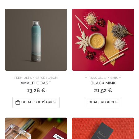
ima
više
varijanti.
Opcije
se
mogu
odabrati
na
stranici
proizvoda
PREMIUM
,
SPREJ POD TLAKOM
MIRISNO ULJE
,
PREMIUM
AMALFI COAST
BLACK MINK
13,28
€
21,52
€
Ovaj
DODAJ U KOŠARICU
ODABERI OPCIJE
proizvod
ima
više
varijanti.
Opcije