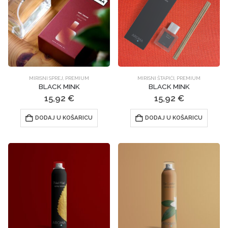
se
mogu
odabrati
na
stranici
proizvoda
MIRISNI SPREJ
,
PREMIUM
MIRISNI ŠTAPIĆI
,
PREMIUM
BLACK MINK
BLACK MINK
15,92
€
15,92
€
DODAJ U KOŠARICU
DODAJ U KOŠARICU