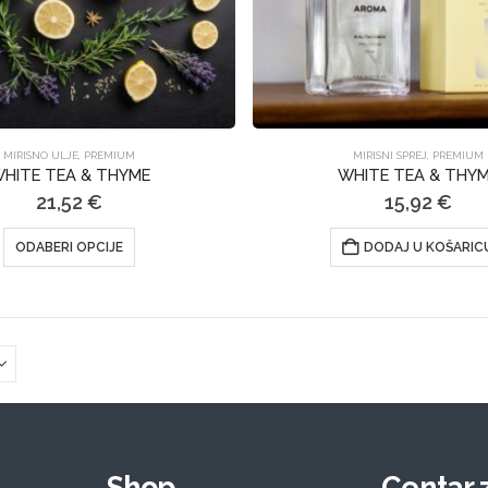
MIRISNO ULJE
,
PREMIUM
MIRISNI SPREJ
,
PREMIUM
HITE TEA & THYME
WHITE TEA & THY
21,52
€
15,92
€
Ovaj
ODABERI OPCIJE
DODAJ U KOŠARIC
proizvod
ima
više
varijanti.
Opcije
se
mogu
odabrati
na
Shop
Centar 