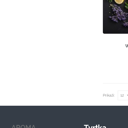
W
Prikaži:
Tvrtka