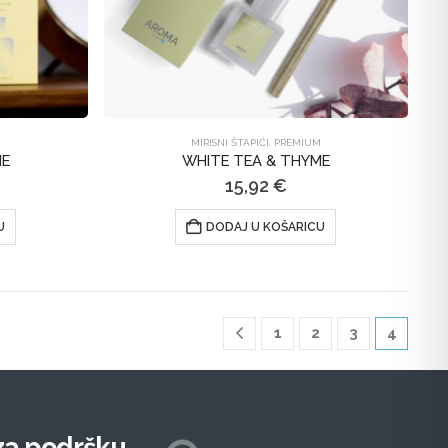
MIRISNI ŠTAPIĆI
,
PREMIUM
ME
WHITE TEA & THYME
15,92
€
U
DODAJ U KOŠARICU
1
2
3
4
za podršku