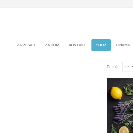
ZA POSAO
ZA DOM
KONTAKT
SHOP
O NAMA
Prikaži: